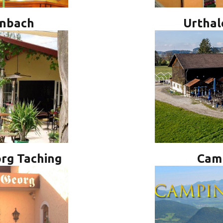
enbach
Urthal
org Taching
Cam