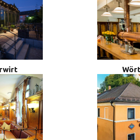
rwirt
Wört