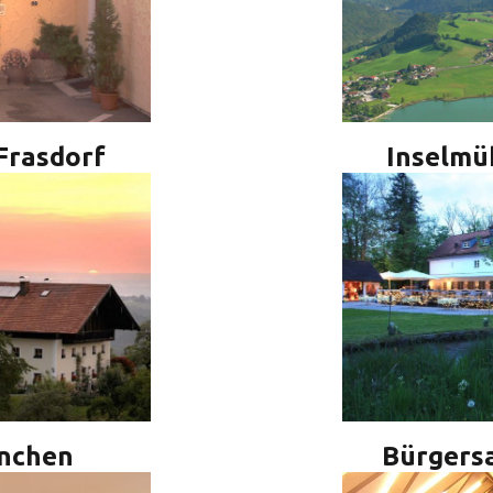
Frasdorf
Inselmü
nchen
Bürgersa