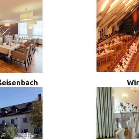
ßeisenbach
Wir